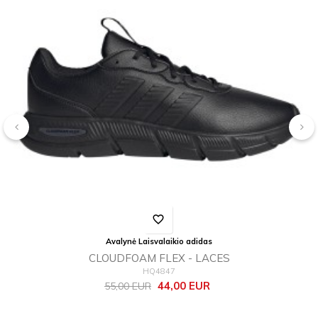
‹
›
favorite_border
Avalynė Laisvalaikio adidas
CLOUDFOAM FLEX - LACES
HQ4847
Bazinė
Kaina
44,00 EUR
55,00 EUR
kaina