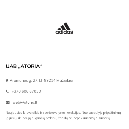
UAB „ATORIA“
Pramonės g. 27, LT-89214 Mažeikiai
+370 606 67033
web@atoria.lt
Naujausios laisvalaikio ir sporto avalynės kolekcijos. Nuo pasaulyje pripažinimą
įgijusių, iki naujų augančių prekinių ženklų bei nepriklausomų dizainerių.