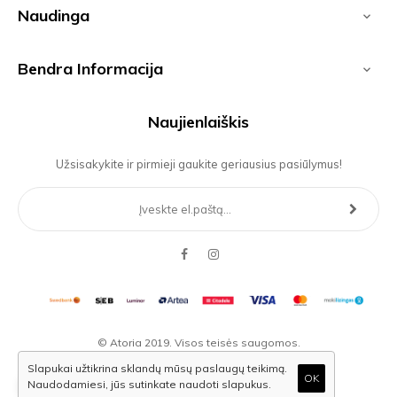
Naudinga

Bendra Informacija

Naujienlaiškis
Užsisakykite ir pirmieji gaukite geriausius pasiūlymus!
Facebook
Instagram
© Atoria 2019. Visos teisės saugomos.
Slapukai užtikrina sklandų mūsų paslaugų teikimą.
0
Sprendimas: elPresta
|
eCommerce solutions
OK
Naudodamiesi, jūs sutinkate naudoti slapukus.