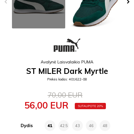
Avalynė Laisvalaikio PUMA
ST MILER Dark Myrtle
Prekės kodas: 401622-08
70,00 EUR
56,00 EUR
SUTAUPOTE 20%
Dydis
41
42.5
43
46
48