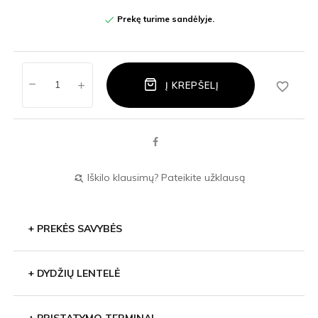
Prekę turime sandėlyje.

favorite_border
Į KREPŠELĮ
Iškilo klausimų? Pateikite užklausą
find_replace
+
PREKĖS SAVYBĖS
+
DYDŽIŲ LENTELĖ