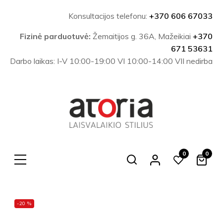
Konsultacijos telefonu:
+370 606 67033
Fizinė parduotuvė:
Žemaitijos g. 36A, Mažeikiai
+370
671 53631
Darbo laikas: I-V 10:00-19:00 VI 10:00-14:00 VII nedirba
0
0
Search
-20 %