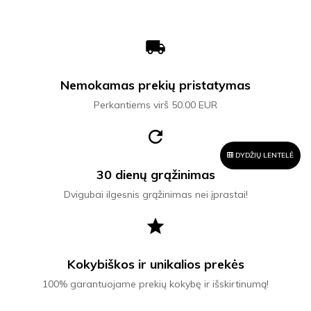
local_shipping
Nemokamas prekių pristatymas
Perkantiems virš 50.00 EUR
refresh
DYDŽIŲ LENTELĖ
30 dienų grąžinimas
Dvigubai ilgesnis grąžinimas nei įprastai!
star
Kokybiškos ir unikalios prekės
100% garantuojame prekių kokybę ir išskirtinumą!