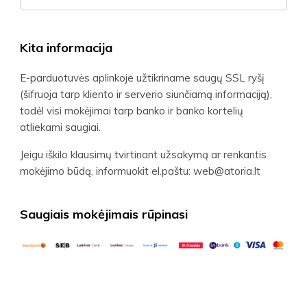
Kita informacija
E-parduotuvės aplinkoje užtikriname saugų SSL ryšį
(šifruoja tarp kliento ir serverio siunčiamą informaciją),
todėl visi mokėjimai tarp banko ir banko kortelių
atliekami saugiai.
Jeigu iškilo klausimų tvirtinant užsakymą ar renkantis
mokėjimo būdą, informuokit el.paštu: web@atoria.lt
Saugiais mokėjimais rūpinasi