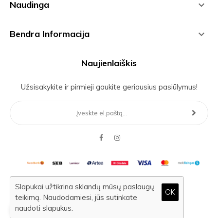
Naudinga

Bendra Informacija

Naujienlaiškis
Užsisakykite ir pirmieji gaukite geriausius pasiūlymus!
Facebook
Instagram
Slapukai užtikrina sklandų mūsų paslaugų
© Atoria 2019. Visos teisės saugomos.
OK
teikimą. Naudodamiesi, jūs sutinkate
0
Sprendimas: elPresta
|
eCommerce solutions
naudoti slapukus.