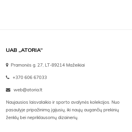
UAB „ATORIA“
Pramonės g. 27, LT-89214 Mažeikiai
+370 606 67033
web@atoria.lt
Naujausios laisvalaikio ir sporto avalynės kolekcijos. Nuo
pasaulyje pripažinimą įgijusių, iki naujų augančių prekinių
ženklų bei nepriklausomų dizainerių.