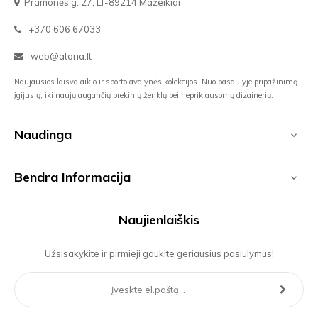
Pramonės g. 27, LT-89214 Mažeikiai
+370 606 67033
web@atoria.lt
Naujausios laisvalaikio ir sporto avalynės kolekcijos. Nuo pasaulyje pripažinimą
įgijusių, iki naujų augančių prekinių ženklų bei nepriklausomų dizainerių.
Naudinga

Bendra Informacija

Naujienlaiškis
Užsisakykite ir pirmieji gaukite geriausius pasiūlymus!