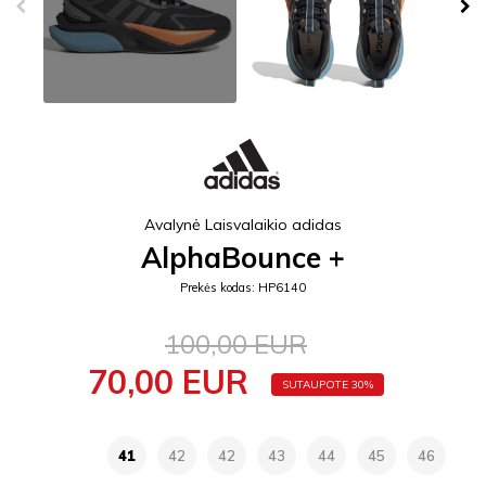
Avalynė Laisvalaikio adidas
AlphaBounce +
Prekės kodas: HP6140
100,00 EUR
70,00 EUR
SUTAUPOTE 30%
41
42
42
43
44
45
46