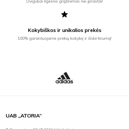
Dvigubai ilgesnis grąžinimas nei įprastai!
star
Kokybiškos ir unikalios prekės
100% garantuojame prekių kokybę ir išskirtinumą!
UAB „ATORIA“