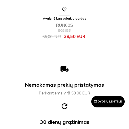
favorite_border
Avalynė Laisvalaikio adidas
RUN60S
EG8685
Bazinė
Kaina
38,50 EUR
55,00 EUR
kaina
local_shipping
Nemokamas prekių pristatymas
Perkantiems virš 50.00 EUR
DYDŽIŲ LENTELĖ
refresh
30 dienų grąžinimas