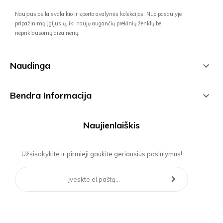
Naujausios laisvalaikio ir sporto avalynės kolekcijos. Nuo pasaulyje
pripažinimą įgijusių, iki naujų augančių prekinių ženklų bei
nepriklausomų dizainerių.
Naudinga

Bendra Informacija

Naujienlaiškis
Užsisakykite ir pirmieji gaukite geriausius pasiūlymus!