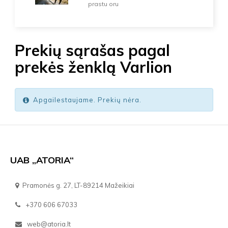
prastu oru
Prekių sąrašas pagal
prekės ženklą Varlion
Apgailestaujame. Prekių nėra.
UAB „ATORIA“
Pramonės g. 27, LT-89214 Mažeikiai
+370 606 67033
web@atoria.lt