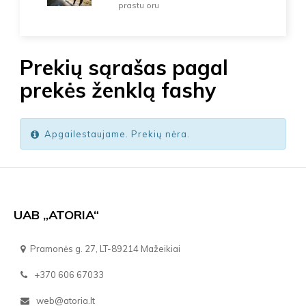
prastu oru
Prekių sąrašas pagal
prekės ženklą fashy
Apgailestaujame. Prekių nėra.
UAB „ATORIA“
Pramonės g. 27, LT-89214 Mažeikiai
+370 606 67033
web@atoria.lt