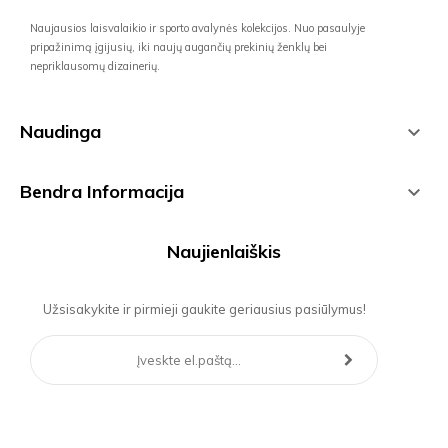
Naujausios laisvalaikio ir sporto avalynės kolekcijos. Nuo pasaulyje
pripažinimą įgijusių, iki naujų augančių prekinių ženklų bei
nepriklausomų dizainerių.
Naudinga

Bendra Informacija

Naujienlaiškis
Užsisakykite ir pirmieji gaukite geriausius pasiūlymus!