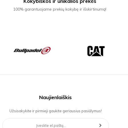
Kokybiškos ir unikalios prekės
100% garantuojame prekių kokybę ir išskirtinumą!
Naujienlaiškis
Užsisakykite ir pirmieji gaukite geriausius pasiūlymus!