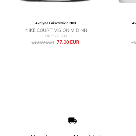
Avalynė Laisvalaikio NIKE
Av
NIKE COURT VISION MID NN
DN3577-600
Bazinė
Kaina
Ba
77,00 EUR
110,00 EUR
75
kaina
ka
local_shipping