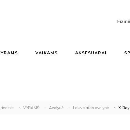
Fizin
VYRAMS
VAIKAMS
AKSESUARAI
S
rindinis
VYRAMS
Avalynė
Laisvalaikio avalynė
X-Ray 