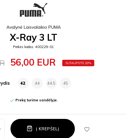
Avalynė Laisvalaikio PUMA
X-Ray 3 LT
Prekės kodas: 400229-01
56,00 EUR
UR
SUTAUPOTE 20%
ydis
42
44
44.5
45
Prekę turime sandėlyje.

favorite_border
Į KREPŠELĮ