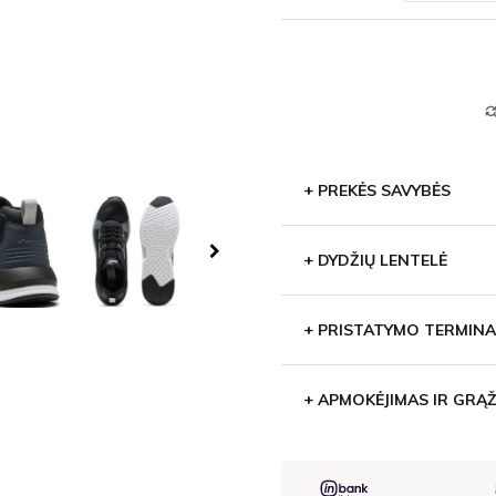
find_repl
+
PREKĖS SAVYBĖS
+
DYDŽIŲ LENTELĖ
+
PRISTATYMO TERMINA
+
APMOKĖJIMAS IR GRĄŽ