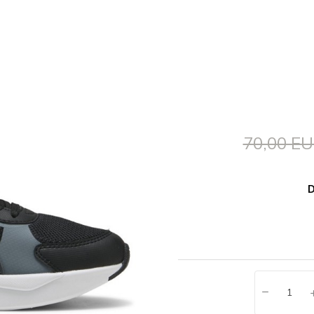
70,00 E
D