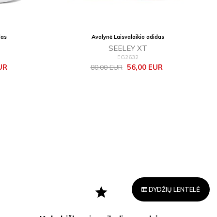
das
Avalynė Laisvalaikio adidas
SEELEY XT
EG2632
Bazinė
Kaina
UR
56,00 EUR
80,00 EUR
kaina
star
DYDŽIŲ LENTELĖ