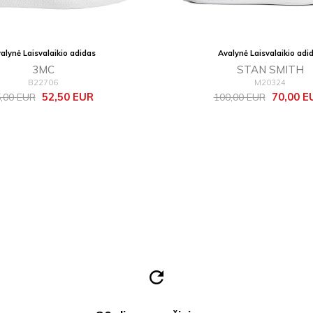
alynė Laisvalaikio adidas
Avalynė Laisvalaikio adi
3MC
STAN SMITH
B22706
M20324
zinė
Kaina
Bazinė
Kaina
52,50 EUR
70,00 E
,00 EUR
100,00 EUR
ina
kaina
refresh