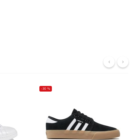
‹
›
-30 %