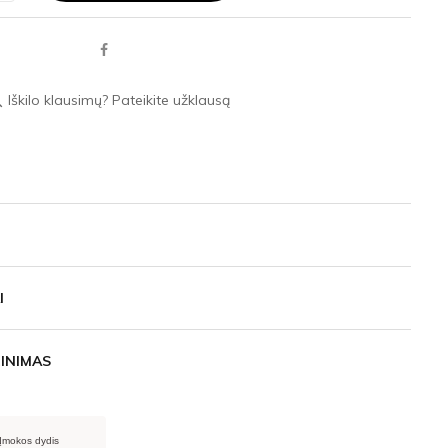
Iškilo klausimų? Pateikite užklausą
ace
I
INIMAS