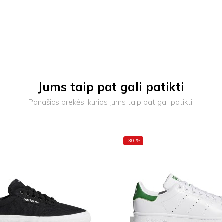
Jums taip pat gali patikti
Panašios prekės, kurios Jums taip pat gali patikti!
-30 %