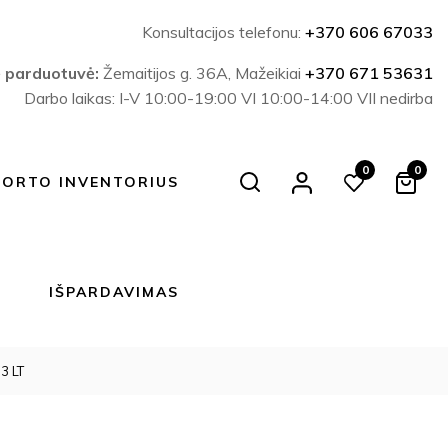
Konsultacijos telefonu:
+370 606 67033
ė parduotuvė:
Žemaitijos g. 36A, Mažeikiai
+370 671 53631
Darbo laikas: I-V 10:00-19:00 VI 10:00-14:00 VII nedirba
0
0
Search
PORTO INVENTORIUS
IŠPARDAVIMAS
3 LT