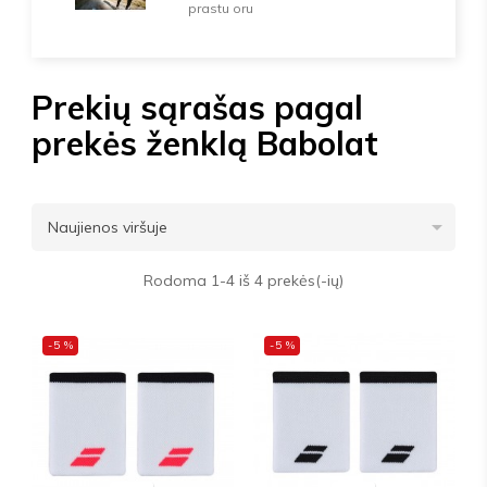
prastu oru
Prekių sąrašas pagal
prekės ženklą Babolat

Naujienos viršuje
Rodoma 1-4 iš 4 prekės(-ių)
-5 %
-5 %