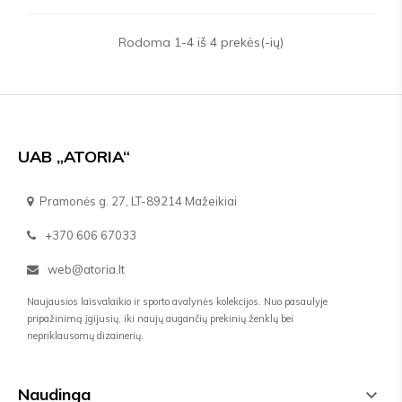
Rodoma 1-4 iš 4 prekės(-ių)
UAB „ATORIA“
Pramonės g. 27, LT-89214 Mažeikiai
+370 606 67033
web@atoria.lt
Naujausios laisvalaikio ir sporto avalynės kolekcijos. Nuo pasaulyje
pripažinimą įgijusių, iki naujų augančių prekinių ženklų bei
nepriklausomų dizainerių.
Naudinga
