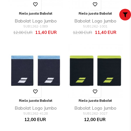
favorite_border
favorite_border
Riešo juosta Babolat
Riešo juosta Babolat
Babolat Logo Jumbo
Babolat Logo Jumbo
5UB1262-1089
5UB1262-1001
Bazinė
Kaina
Bazinė
Kaina
11,40 EUR
11,40 EUR
12,00 EUR
12,00 EUR
kaina
kaina
favorite_border
favorite_border
Riešo juosta Babolat
Riešo juosta Babolat
Babolat Logo Jumbo
Babolat Logo Jumbo
5UB1262-4128
5UB1262-3027
Kaina
Kaina
12,00 EUR
12,00 EUR