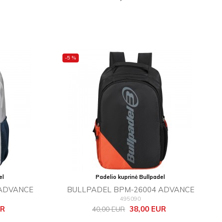
-5 %
el
Padelio kuprinė Bullpadel
 ADVANCE
BULLPADEL BPM-26004 ADVANCE
495090
Bazinė
Kaina
UR
38,00 EUR
40,00 EUR
kaina