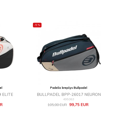
-5 %
el
Padelio krepšys Bullpadel
 ELITE
BULLPADEL BPP-26017 NEURON
495063
Bazinė
Kaina
UR
99,75 EUR
105,00 EUR
kaina