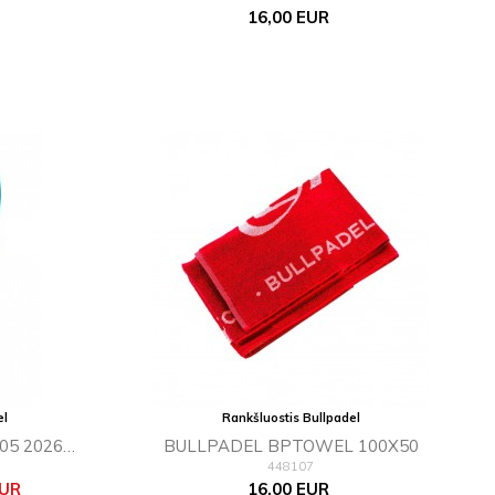
Kaina
16,00 EUR
el
Rankšluostis Bullpadel
05 2026
BULLPADEL BPTOWEL 100X50
448107
Kaina
EUR
16,00 EUR