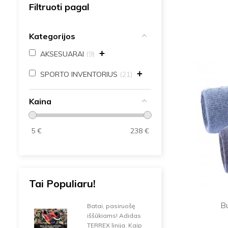
Filtruoti pagal
Kategorijos
+
AKSESUARAI
9
+
SPORTO INVENTORIUS
21
Kaina
5
€
238
€
Tai Populiaru!
B
Batai, pasiruošę
iššūkiams! Adidas
TERREX linija. Kaip