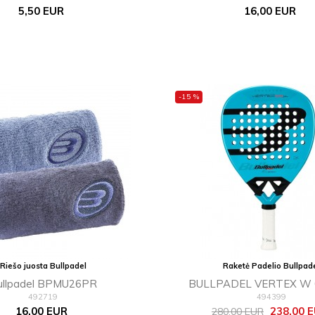
Kaina
Kaina
5,50 EUR
16,00 EUR
-15 %
Riešo juosta Bullpadel
Raketė Padelio Bullpad
ullpadel BPMU26PR
BULLPADEL VERTEX W 
492719
494399
DELFI BREA
Kaina
Bazinė
Kaina
16,00 EUR
238,00 
280,00 EUR