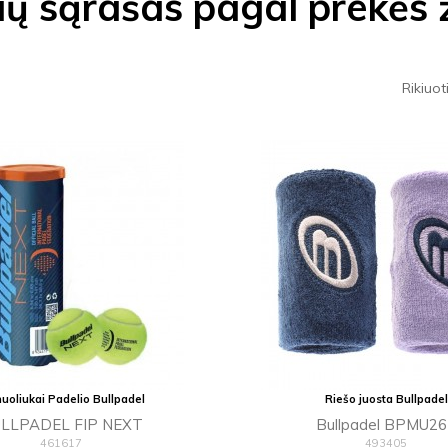
ių sąrašas pagal prekės 
Rikiuot
uoliukai Padelio Bullpadel
Riešo juosta Bullpadel
LLPADEL FIP NEXT
Bullpadel BPMU2
461617
493405