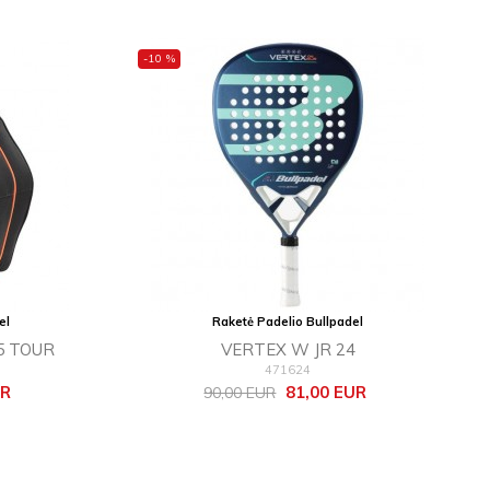
-10 %
el
Raketė Padelio Bullpadel
5 TOUR
VERTEX W JR 24
471624
Bazinė
Kaina
UR
81,00 EUR
90,00 EUR
kaina