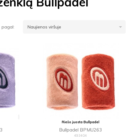
ženklą Bullpadel

i pagal:
Naujienos viršuje
Riešo juosta Bullpadel
63
Bullpadel BPMU263
493404