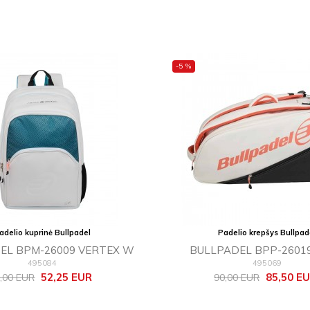
-5 %
adelio kuprinė Bullpadel
Padelio krepšys Bullpad
EL BPM-26009 VERTEX W
BULLPADEL BPP-26019
495084
495069
zinė
Kaina
Bazinė
Kaina
52,25 EUR
85,50 E
,00 EUR
90,00 EUR
ina
kaina