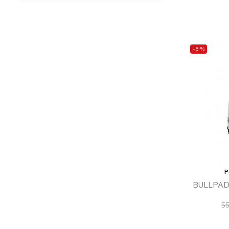
-5 %
P
BULLPAD
Ba
55
ka