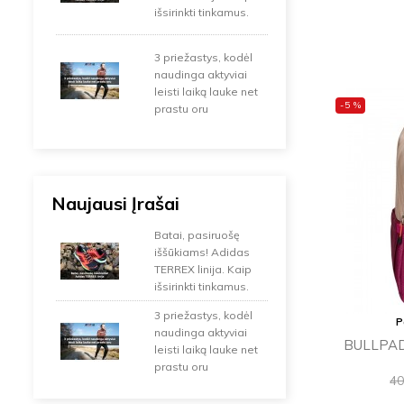
išsirinkti tinkamus.
3 priežastys, kodėl
naudinga aktyviai
leisti laiką lauke net
-5 %
prastu oru
Naujausi Įrašai
Batai, pasiruošę
iššūkiams! Adidas
TERREX linija. Kaip
išsirinkti tinkamus.
3 priežastys, kodėl
P
naudinga aktyviai
BULLPAD
leisti laiką lauke net
prastu oru
Ba
40
ka