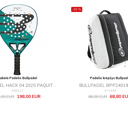
-20 %
aketė Padelio Bullpadel
Padelio krepšys Bullpad
L HACK 04 2025 PAQUITO
BULLPADEL BPP24019
448113
471634
NAVARRO
inė
Kaina
Bazinė
Kaina
198,00 EUR
68,80 E
,00 EUR
86,00 EUR
na
kaina