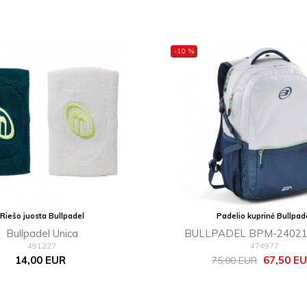
-10 %
Riešo juosta Bullpadel
Padelio kuprinė Bullpad
Bullpadel Unica
BULLPADEL BPM-24021
491227
474977
Kaina
Bazinė
Kaina
14,00 EUR
67,50 E
75,00 EUR
kaina