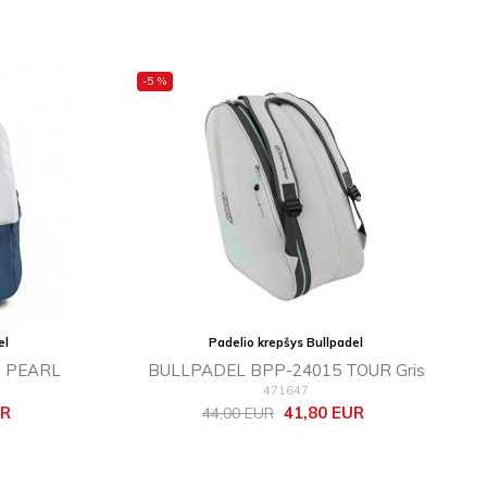
-5 %
el
Padelio krepšys Bullpadel
 PEARL
BULLPADEL BPP-24015 TOUR Gris
471647
Bazinė
Kaina
UR
41,80 EUR
44,00 EUR
kaina