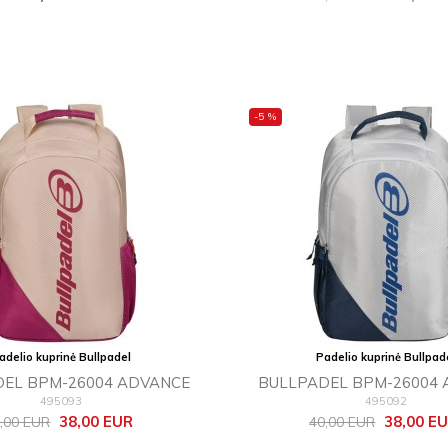
kaina
-5 %
adelio kuprinė Bullpadel
Padelio kuprinė Bullpad
EL BPM-26004 ADVANCE
BULLPADEL BPM-26004
495093
495092
zinė
Kaina
Bazinė
Kaina
38,00 EUR
38,00 E
,00 EUR
40,00 EUR
ina
kaina