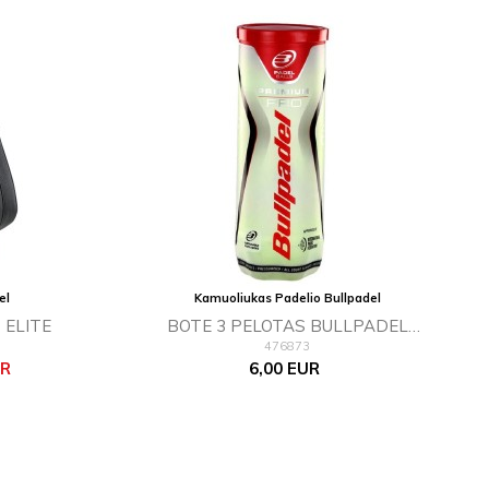
el
Kamuoliukas Padelio Bullpadel
 ELITE
BOTE 3 PELOTAS BULLPADEL
476873
PREMIUM PRO
Kaina
UR
6,00 EUR