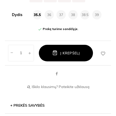
Dydis
35.5
36
37
38
38.5
39
Prekę turime sandėlyje.

favorite_border
Į KREPŠELĮ
Iškilo klausimų? Pateikite užklausą
find_replace
+
PREKĖS SAVYBĖS