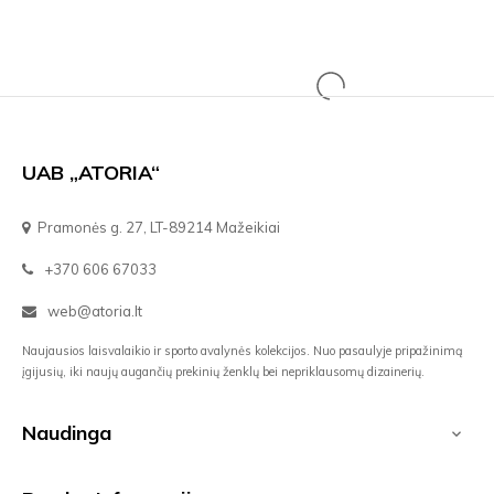
UAB „ATORIA“
Pramonės g. 27, LT-89214 Mažeikiai
+370 606 67033
web@atoria.lt
Naujausios laisvalaikio ir sporto avalynės kolekcijos. Nuo pasaulyje pripažinimą
įgijusių, iki naujų augančių prekinių ženklų bei nepriklausomų dizainerių.
Naudinga
