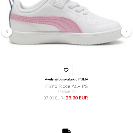
‹
›
favorite_border
Avalynė Laisvalaikio PUMA
Puma Rickie AC+ PS
385836-28
Bazinė
Kaina
29,60 EUR
37,00 EUR
kaina
local_shipping