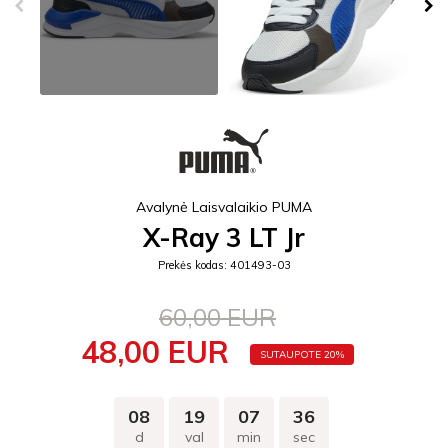
Avalynė Laisvalaikio PUMA
X-Ray 3 LT Jr
Prekės kodas: 401493-03
60,00 EUR
48,00 EUR
SUTAUPOTE 20%
08
19
07
36
d
val
min
sec