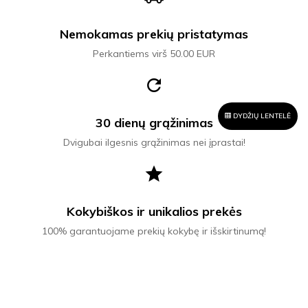
Nemokamas prekių pristatymas
Perkantiems virš 50.00 EUR
refresh
DYDŽIŲ LENTELĖ
30 dienų grąžinimas
Dvigubai ilgesnis grąžinimas nei įprastai!
star
Kokybiškos ir unikalios prekės
100% garantuojame prekių kokybę ir išskirtinumą!