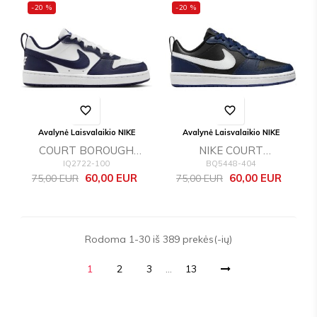
-20 %
-20 %
favorite_border
favorite_border
Avalynė Laisvalaikio NIKE
Avalynė Laisvalaikio NIKE
COURT BOROUGH
NIKE COURT
IQ2722-100
BQ5448-404
LOW NB (GS)
BOROUGH LOW 2 (GS)
Bazinė
Kaina
Bazinė
Kaina
60,00 EUR
60,00 EUR
75,00 EUR
75,00 EUR
kaina
kaina
Rodoma 1-30 iš 389 prekės(-ių)
1
2
3
…
13