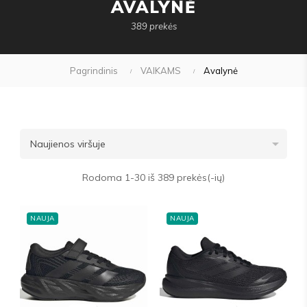
AVALYNĖ
389 prekės
Pagrindinis
VAIKAMS
Avalynė

Naujienos viršuje
Rodoma 1-30 iš 389 prekės(-ių)
NAUJA
NAUJA