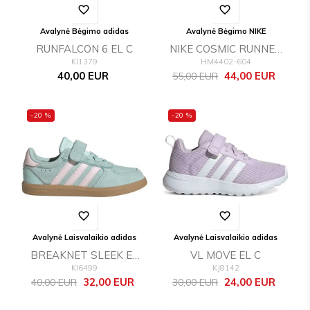
favorite_border
favorite_border
Avalynė Bėgimo adidas
Avalynė Bėgimo NIKE
RUNFALCON 6 EL C
NIKE COSMIC RUNNER
KI1379
HM4402-604
(GS)
Kaina
Bazinė
Kaina
40,00 EUR
44,00 EUR
55,00 EUR
kaina
-20 %
-20 %
favorite_border
favorite_border
Avalynė Laisvalaikio adidas
Avalynė Laisvalaikio adidas
BREAKNET SLEEK EL
VL MOVE EL C
KI6499
KJ8142
C
Bazinė
Kaina
Bazinė
Kaina
32,00 EUR
24,00 EUR
40,00 EUR
30,00 EUR
kaina
kaina