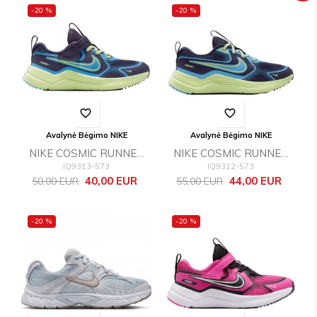
-20 %
-20 %
favorite_border
favorite_border
Avalynė Bėgimo NIKE
Avalynė Bėgimo NIKE
NIKE COSMIC RUNNER
NIKE COSMIC RUNNER
IQ9313-573
IQ9312-573
(PS)
(GS)
Bazinė
Kaina
Bazinė
Kaina
40,00 EUR
44,00 EUR
50,00 EUR
55,00 EUR
kaina
kaina
-20 %
-20 %