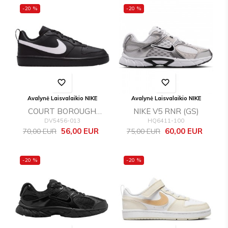
-20 %
-20 %
favorite_border
favorite_border
Avalynė Laisvalaikio NIKE
Avalynė Laisvalaikio NIKE
COURT BOROUGH
NIKE V5 RNR (GS)
DV5456-013
HQ6411-100
LOW RECRAFT (GS)
Bazinė
Kaina
Bazinė
Kaina
56,00 EUR
60,00 EUR
70,00 EUR
75,00 EUR
kaina
kaina
-20 %
-20 %