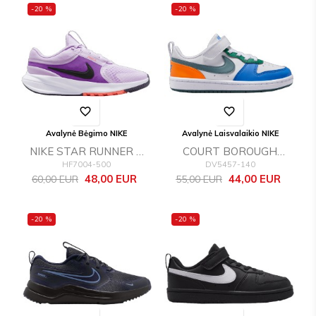
-20 %
-20 %
favorite_border
favorite_border
Avalynė Bėgimo NIKE
Avalynė Laisvalaikio NIKE
NIKE STAR RUNNER 5
COURT BOROUGH
HF7004-500
DV5457-140
(GS)
LOW RECRAFT (PS)
Bazinė
Kaina
Bazinė
Kaina
48,00 EUR
44,00 EUR
60,00 EUR
55,00 EUR
kaina
kaina
-20 %
-20 %