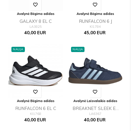
favorite_border
favorite_border
Avalynė Bėgimo adidas
Avalynė Bėgimo adidas
GALAXY 8 EL C
RUNFALCON 6 J
LA3825
KI1784
Kaina
Kaina
40,00 EUR
45,00 EUR
NAUJA
NAUJA
favorite_border
favorite_border
Avalynė Bėgimo adidas
Avalynė Laisvalaikio adidas
RUNFALCON 6 EL C
BREAKNET SLEEK EL
KI1768
LA6367
C
Kaina
Kaina
40,00 EUR
40,00 EUR