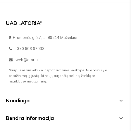
UAB „ATORIA“
Pramonės g. 27, LT-89214 Mažeikiai
+370 606 67033
web@atoria.lt
Naujausios laisvalaikio ir sporto avalynės kolekcijos. Nuo pasaulyje
pripažinimą įgijusių, iki naujų augančių prekinių ženklų bei
nepriklausomų dizainerių.
Naudinga

Bendra Informacija
