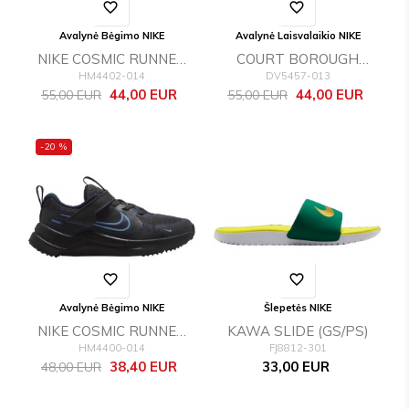
favorite_border
favorite_border
Avalynė Bėgimo NIKE
Avalynė Laisvalaikio NIKE
NIKE COSMIC RUNNER
COURT BOROUGH
HM4402-014
DV5457-013
(GS)
LOW RECRAFT (PS)
Bazinė
Kaina
Bazinė
Kaina
44,00 EUR
44,00 EUR
55,00 EUR
55,00 EUR
kaina
kaina
-20 %
favorite_border
favorite_border
Avalynė Bėgimo NIKE
Šlepetės NIKE
NIKE COSMIC RUNNER
KAWA SLIDE (GS/PS)
HM4400-014
FJ8812-301
(PSV)
Bazinė
Kaina
Kaina
38,40 EUR
33,00 EUR
48,00 EUR
kaina