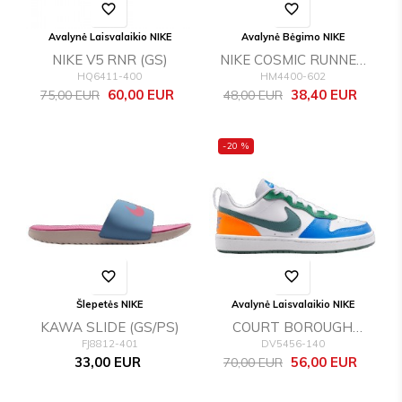
favorite_border
favorite_border
Avalynė Laisvalaikio NIKE
Avalynė Bėgimo NIKE
NIKE V5 RNR (GS)
NIKE COSMIC RUNNER
HQ6411-400
HM4400-602
(PSV)
Bazinė
Kaina
Bazinė
Kaina
60,00 EUR
38,40 EUR
75,00 EUR
48,00 EUR
kaina
kaina
-20 %
favorite_border
favorite_border
Šlepetės NIKE
Avalynė Laisvalaikio NIKE
KAWA SLIDE (GS/PS)
COURT BOROUGH
FJ8812-401
DV5456-140
LOW RECRAFT (GS)
Kaina
Bazinė
Kaina
33,00 EUR
56,00 EUR
70,00 EUR
kaina