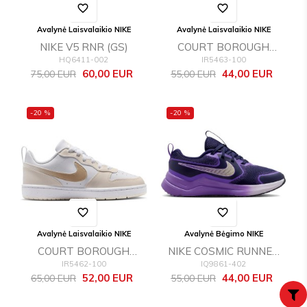
favorite_border
favorite_border
Avalynė Laisvalaikio NIKE
Avalynė Laisvalaikio NIKE
NIKE V5 RNR (GS)
COURT BOROUGH
HQ6411-002
IR5463-100
LOW BBALL (PS)
Bazinė
Kaina
Bazinė
Kaina
60,00 EUR
44,00 EUR
75,00 EUR
55,00 EUR
kaina
kaina
-20 %
-20 %
favorite_border
favorite_border
Avalynė Laisvalaikio NIKE
Avalynė Bėgimo NIKE
COURT BOROUGH
NIKE COSMIC RUNNER
IR5462-100
IQ9861-402
LOW BBALL (GS)
SWOOSH (GS)
Bazinė
Kaina
Bazinė
Kaina
52,00 EUR
44,00 EUR
65,00 EUR
55,00 EUR
kaina
kaina