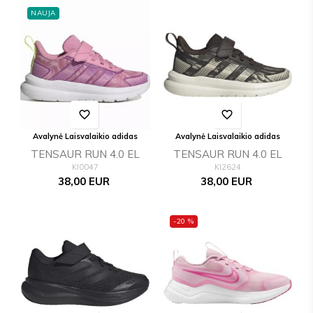
NAUJA
favorite_border
favorite_border
Avalynė Laisvalaikio adidas
Avalynė Laisvalaikio adidas
TENSAUR RUN 4.0 EL
TENSAUR RUN 4.0 EL
KI0047
KI2624
Kaina
Kaina
38,00 EUR
38,00 EUR
-20 %