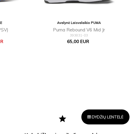
KE
Avalynė Laisvalaikio PUMA
PSV)
Puma Rebound V6 Mid Jr
393831-03
Kaina
UR
65,00 EUR
star
DYDŽIŲ LENTELĖ