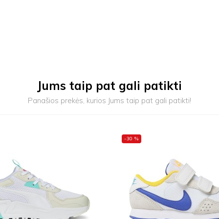
Jums taip pat gali patikti
Panašios prekės, kurios Jums taip pat gali patikti!
-30 %