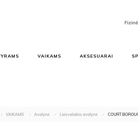
Fizin
VYRAMS
VAIKAMS
AKSESUARAI
S
VAIKAMS
Avalynė
Laisvalaikio avalynė
COURT BOROUG