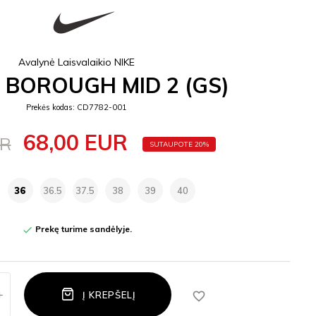
Avalynė Laisvalaikio NIKE
 BOROUGH MID 2 (GS)
Prekės kodas: CD7782-001
68,00 EUR
UR
SUTAUPOTE 20%
36
36.5
37.5
38
39
40
Prekę turime sandėlyje.

favorite_border
Į KREPŠELĮ