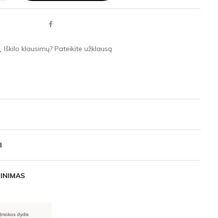
Iškilo klausimų? Pateikite užklausą
ace
I
INIMAS