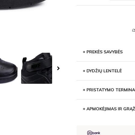
find_repl
+
PREKĖS SAVYBĖS
+
DYDŽIŲ LENTELĖ
+
PRISTATYMO TERMINA
+
APMOKĖJIMAS IR GRĄŽ