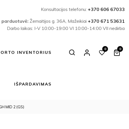
Konsultacijos telefonu:
+370 606 67033
ė parduotuvė:
Žemaitijos g. 36A, Mažeikiai
+370 671 53631
Darbo laikas: I-V 10:00-19:00 VI 10:00-14:00 VII nedirba
0
0
Search
PORTO INVENTORIUS
IŠPARDAVIMAS
H MID 2 (GS)