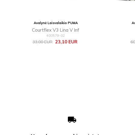
Avalynė Laisvalaikio PUMA
A
Courtflex V3 Lina V Inf
400579-02
Bazinė
Kaina
Ba
23,10 EUR
33,00 EUR
60
kaina
ka
local_shipping