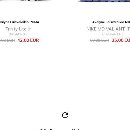
valynė Laisvalaikio PUMA
Avalynė Laisvalaikio NI
Trinity Lite Jr
NIKE MD VALIANT (
391443-04
CN8559-110
zinė
Kaina
Bazinė
Kaina
42,00 EUR
35,00 E
,00 EUR
50,00 EUR
ina
kaina
refresh