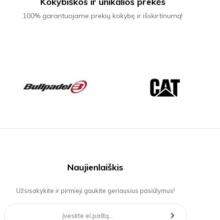
Kokybiškos ir unikalios prekės
100% garantuojame prekių kokybę ir išskirtinumą!
Naujienlaiškis
Užsisakykite ir pirmieji gaukite geriausius pasiūlymus!