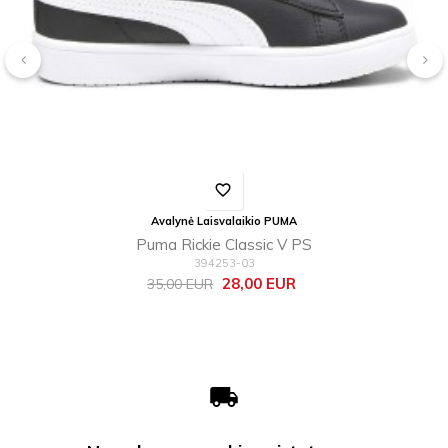
‹
›
favorite_border
Avalynė Laisvalaikio PUMA
Puma Rickie Classic V PS
394253-03
Bazinė
Kaina
28,00 EUR
35,00 EUR
kaina
local_shipping