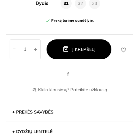
Dydis
31
32
33
Prekę turime sandėlyje.

favorite_border
Į KREPŠELĮ
Iškilo klausimų? Pateikite užklausą
find_replace
+
PREKĖS SAVYBĖS
+
DYDŽIŲ LENTELĖ