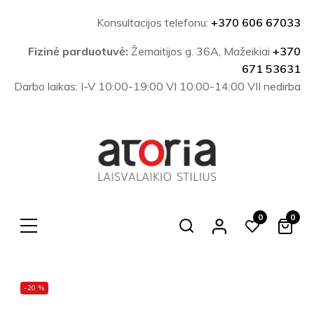
Konsultacijos telefonu:
+370 606 67033
Fizinė parduotuvė:
Žemaitijos g. 36A, Mažeikiai
+370
671 53631
Darbo laikas: I-V 10:00-19:00 VI 10:00-14:00 VII nedirba
0
0
Search
-20 %