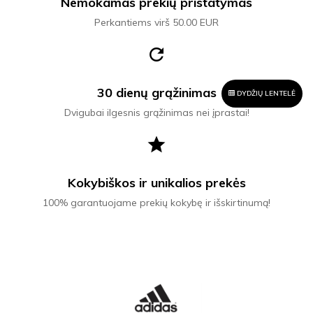
Nemokamas prekių pristatymas
Perkantiems virš 50.00 EUR
refresh
30 dienų grąžinimas
DYDŽIŲ LENTELĖ
Dvigubai ilgesnis grąžinimas nei įprastai!
star
Kokybiškos ir unikalios prekės
100% garantuojame prekių kokybę ir išskirtinumą!