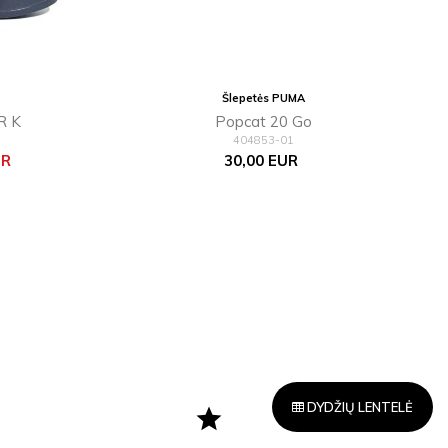
Šlepetės PUMA
R K
Popcat 20 Go
404853-01
Kaina
UR
30,00 EUR
DYDŽIŲ LENTELĖ
star