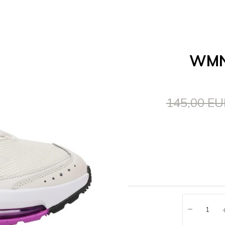
WMN
145,00 E