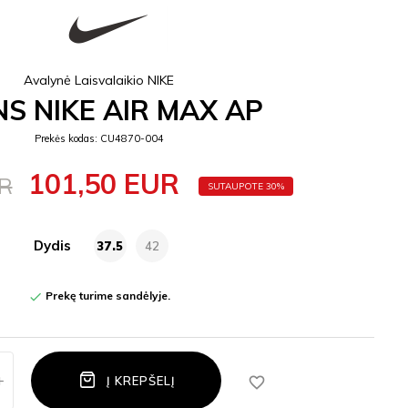
Avalynė Laisvalaikio NIKE
S NIKE AIR MAX AP
Prekės kodas: CU4870-004
101,50 EUR
UR
SUTAUPOTE 30%
Dydis
37.5
42
Prekę turime sandėlyje.

favorite_border
Į KREPŠELĮ