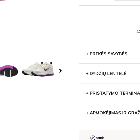
find_repl
+
PREKĖS SAVYBĖS
+
DYDŽIŲ LENTELĖ
+
PRISTATYMO TERMINA
+
APMOKĖJIMAS IR GRĄŽ