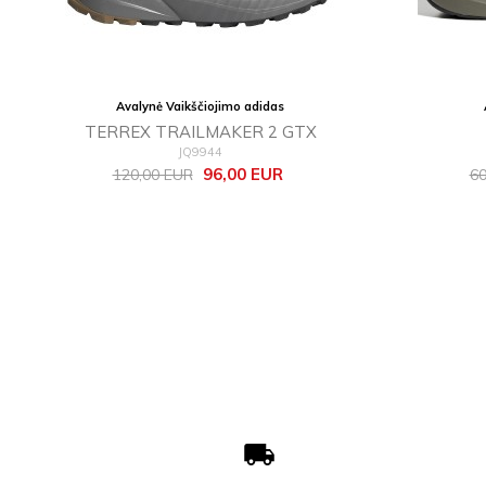
Avalynė Vaikščiojimo adidas
TERREX TRAILMAKER 2 GTX
JQ9944
Bazinė
Kaina
Ba
96,00 EUR
120,00 EUR
60
kaina
ka
local_shipping