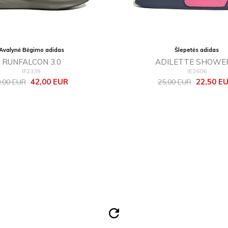
Avalynė Bėgimo adidas
Šlepetės adidas
RUNFALCON 3.0
ADILETTE SHOWE
IF2339
IE2606
zinė
Kaina
Bazinė
Kaina
42,00 EUR
22,50 E
,00 EUR
25,00 EUR
ina
kaina
refresh