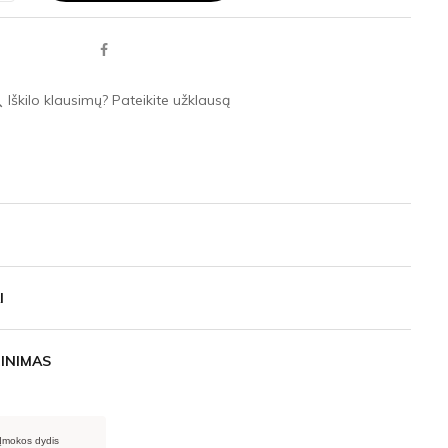
Iškilo klausimų? Pateikite užklausą
ace
I
INIMAS