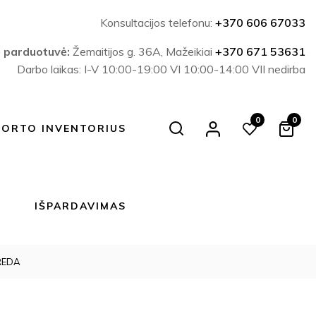
Konsultacijos telefonu:
+370 606 67033
ė parduotuvė:
Žemaitijos g. 36A, Mažeikiai
+370 671 53631
Darbo laikas: I-V 10:00-19:00 VI 10:00-14:00 VII nedirba
0
0
Search
PORTO INVENTORIUS
IŠPARDAVIMAS
REDA