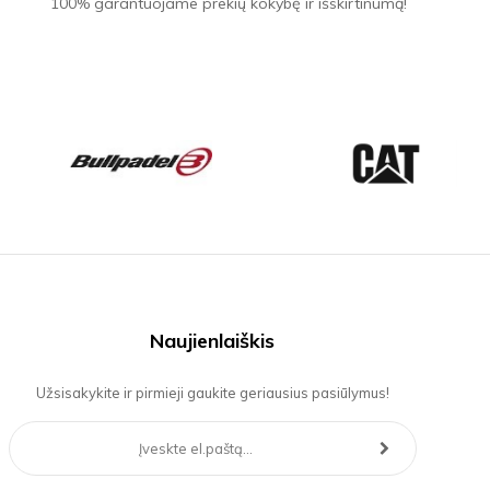
100% garantuojame prekių kokybę ir išskirtinumą!
Naujienlaiškis
Užsisakykite ir pirmieji gaukite geriausius pasiūlymus!