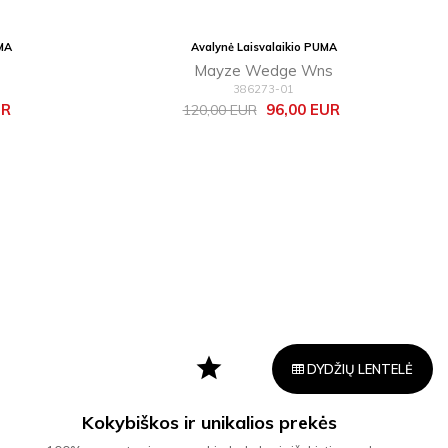
MA
Avalynė Laisvalaikio PUMA
Mayze Wedge Wns
386273-01
Bazinė
Kaina
UR
96,00 EUR
120,00 EUR
kaina
star
DYDŽIŲ LENTELĖ
Kokybiškos ir unikalios prekės