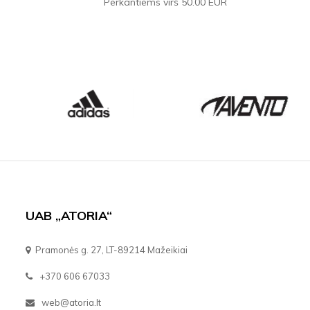
Perkantiems virš 50.00 EUR
UAB „ATORIA“
Pramonės g. 27, LT-89214 Mažeikiai
+370 606 67033
web@atoria.lt