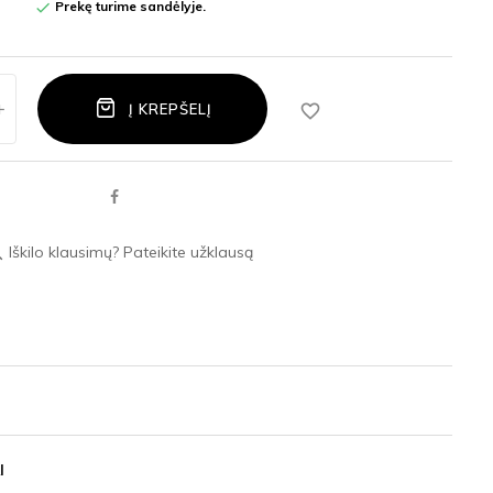
Prekę turime sandėlyje.

favorite_border
Į KREPŠELĮ
Iškilo klausimų? Pateikite užklausą
ace
I