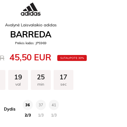
Avalynė Laisvalaikio adidas
BARREDA
Prekės kodas: JP5969
45,50 EUR
UR
SUTAUPOTE 30%
19
25
16
val
min
sec
36
37
41
Dydis
2/3
1/3
1/3