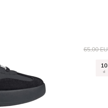
65,00 E
10
d