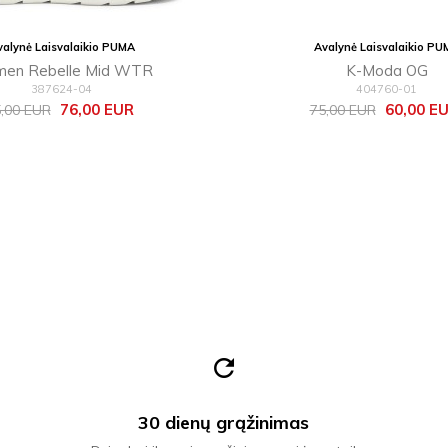
valynė Laisvalaikio PUMA
Avalynė Laisvalaikio PU
men Rebelle Mid WTR
K-Moda OG
387624-04
404760-01
zinė
Kaina
Bazinė
Kaina
76,00 EUR
60,00 E
,00 EUR
75,00 EUR
ina
kaina
refresh
30 dienų grąžinimas