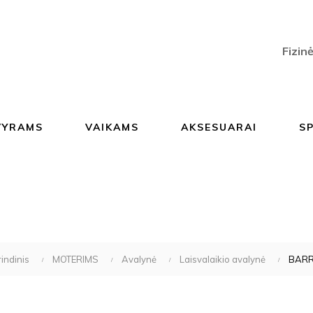
Fizin
VYRAMS
VAIKAMS
AKSESUARAI
S
indinis
MOTERIMS
Avalynė
Laisvalaikio avalynė
BAR