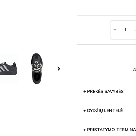
find_repl
+
PREKĖS SAVYBĖS
+
DYDŽIŲ LENTELĖ
+
PRISTATYMO TERMINA