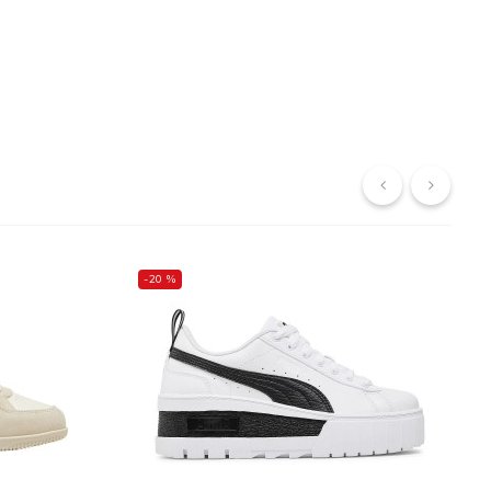
‹
›
-20 %