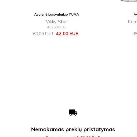
Avalynė Laisvalaikio PUMA
A
Vikky Star
Kar
402600-03
Bazinė
Kaina
Ba
42,00 EUR
60,00 EUR
95
kaina
ka
local_shipping
Nemokamas prekių pristatymas