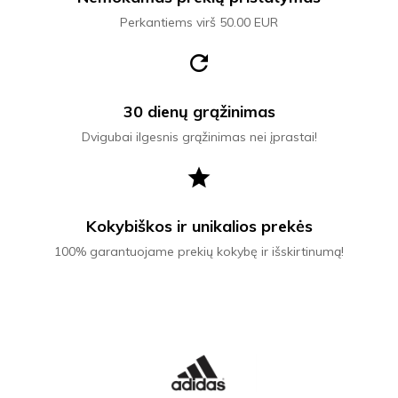
Perkantiems virš 50.00 EUR
refresh
30 dienų grąžinimas
Dvigubai ilgesnis grąžinimas nei įprastai!
star
Kokybiškos ir unikalios prekės
100% garantuojame prekių kokybę ir išskirtinumą!