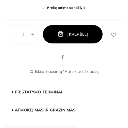
Prekę turime sandėlyje.

favorite_border
Į KREPŠELĮ
Iškilo klausimų? Pateikite užklausą
find_replace
+
PRISTATYMO TERMINAI
+
APMOKĖJIMAS IR GRĄŽINIMAS