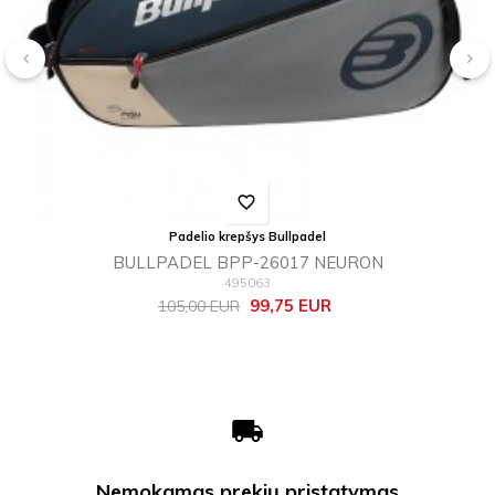
‹
›
favorite_border
Padelio krepšys Bullpadel
BULLPADEL BPP-26017 NEURON
495063
Bazinė
Kaina
99,75 EUR
105,00 EUR
kaina
local_shipping
Nemokamas prekių pristatymas