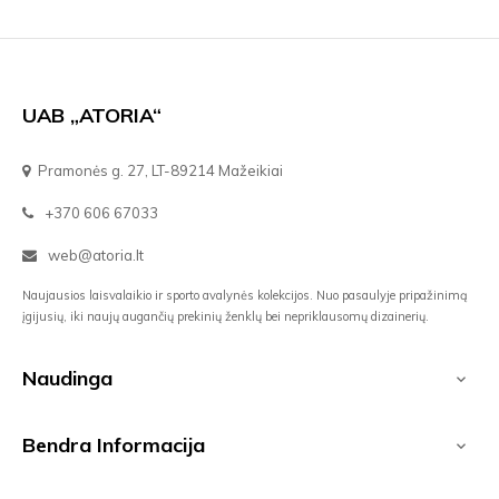
UAB „ATORIA“
Pramonės g. 27, LT-89214 Mažeikiai
+370 606 67033
web@atoria.lt
Naujausios laisvalaikio ir sporto avalynės kolekcijos. Nuo pasaulyje pripažinimą
įgijusių, iki naujų augančių prekinių ženklų bei nepriklausomų dizainerių.
Naudinga

Bendra Informacija
