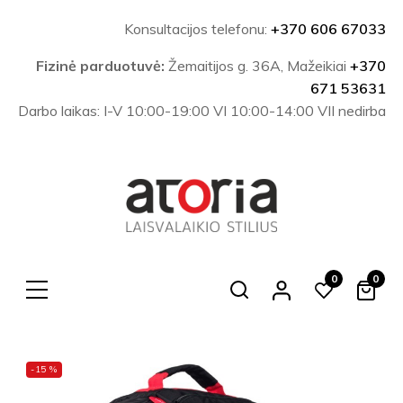
Konsultacijos telefonu:
+370 606 67033
Fizinė parduotuvė:
Žemaitijos g. 36A, Mažeikiai
+370
671 53631
Darbo laikas: I-V 10:00-19:00 VI 10:00-14:00 VII nedirba
0
0
Search
-15 %