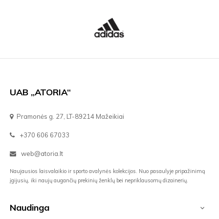
UAB „ATORIA“
Pramonės g. 27, LT-89214 Mažeikiai
+370 606 67033
web@atoria.lt
Naujausios laisvalaikio ir sporto avalynės kolekcijos. Nuo pasaulyje pripažinimą
įgijusių, iki naujų augančių prekinių ženklų bei nepriklausomų dizainerių.
Naudinga
