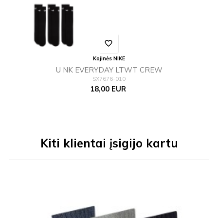
favorite_border
Kojinės NIKE
U NK EVERYDAY LTWT CREW
SX7676-010
Kaina
18,00 EUR
Kiti klientai įsigijo kartu