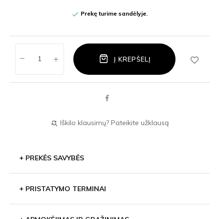
Prekę turime sandėlyje.

favorite_border
Į KREPŠELĮ
Iškilo klausimų? Pateikite užklausą
find_replace
+
PREKĖS SAVYBĖS
+
PRISTATYMO TERMINAI