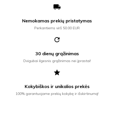
local_shipping
Nemokamas prekių pristatymas
Perkantiems virš 50.00 EUR
refresh
30 dienų grąžinimas
Dvigubai ilgesnis grąžinimas nei įprastai!
star
Kokybiškos ir unikalios prekės
100% garantuojame prekių kokybę ir išskirtinumą!