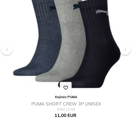
‹
›
favorite_border
Kojinės PUMA
PUMA SHORT CREW 3P UNISEX
906110-58
Kaina
11,00 EUR