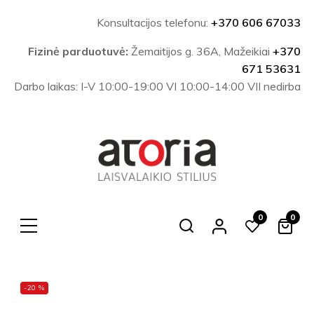
Konsultacijos telefonu:
+370 606 67033
Fizinė parduotuvė:
Žemaitijos g. 36A, Mažeikiai
+370
671 53631
Darbo laikas: I-V 10:00-19:00 VI 10:00-14:00 VII nedirba
0
0
Search
-20 %