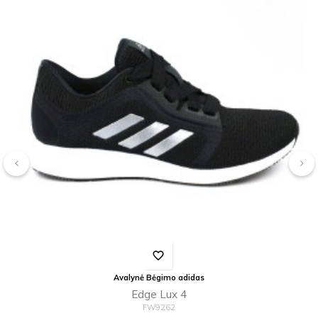
‹
›
favorite_border
Avalynė Bėgimo adidas
Edge Lux 4
FW9262