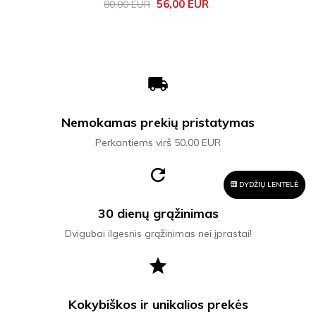
Bazinė
Kaina
56,00 EUR
80,00 EUR
kaina
local_shipping
Nemokamas prekių pristatymas
Perkantiems virš 50.00 EUR
refresh
DYDŽIŲ LENTELĖ
30 dienų grąžinimas
Dvigubai ilgesnis grąžinimas nei įprastai!
star
Kokybiškos ir unikalios prekės