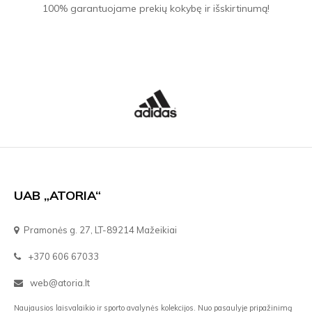
100% garantuojame prekių kokybę ir išskirtinumą!
UAB „ATORIA“
Pramonės g. 27, LT-89214 Mažeikiai
+370 606 67033
web@atoria.lt
Naujausios laisvalaikio ir sporto avalynės kolekcijos. Nuo pasaulyje pripažinimą