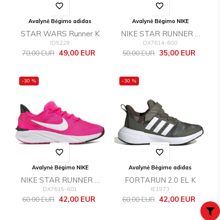
favorite_border
favorite_border
Avalynė Bėgimo adidas
Avalynė Bėgimo NIKE
STAR WARS Runner K
NIKE STAR RUNNER 4
ID5229
DX7614-600
NN (PS)
Bazinė
Kaina
Bazinė
Kaina
49,00 EUR
35,00 EUR
70,00 EUR
50,00 EUR
kaina
kaina
-30 %
-30 %
favorite_border
favorite_border
Avalynė Bėgimo NIKE
Avalynė Bėgimo adidas
NIKE STAR RUNNER 4
FORTARUN 2.0 EL K
DX7615-601
IE1973
NN (GS)
Bazinė
Kaina
Bazinė
Kaina
42,00 EUR
42,00 EUR
60,00 EUR
60,00 EUR
kaina
kaina