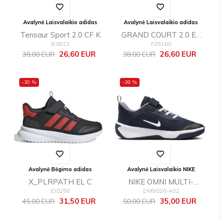
favorite_border
favorite_border
Avalynė Laisvalaikio adidas
Avalynė Laisvalaikio adidas
Tensaur Sport 2.0 CF K
GRAND COURT 2.0 EL
IE0922
FZ6160
K
Bazinė
Kaina
Bazinė
Kaina
26,60 EUR
26,60 EUR
38,00 EUR
38,00 EUR
kaina
kaina
-30 %
-30 %
favorite_border
favorite_border
Avalynė Bėgimo adidas
Avalynė Laisvalaikio NIKE
X_PLRPATH EL C
NIKE OMNI MULTI-
ID0258
DM9026-402
COURT (PS)
Bazinė
Kaina
Bazinė
Kaina
31,50 EUR
35,00 EUR
45,00 EUR
50,00 EUR
kaina
kaina