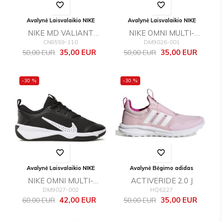
favorite_border
favorite_border
Avalynė Laisvalaikio NIKE
Avalynė Laisvalaikio NIKE
NIKE MD VALIANT
NIKE OMNI MULTI-
CN8559-110
DM9026-001
(PSV)
COURT (PS)
Bazinė
Kaina
Bazinė
Kaina
35,00 EUR
35,00 EUR
50,00 EUR
50,00 EUR
kaina
kaina
-30 %
-30 %
favorite_border
favorite_border
Avalynė Laisvalaikio NIKE
Avalynė Bėgimo adidas
NIKE OMNI MULTI-
ACTIVERIDE 2.0 J
DM9027-002
HQ6227
COURT (GS)
Bazinė
Kaina
Bazinė
Kaina
42,00 EUR
35,00 EUR
60,00 EUR
50,00 EUR
kaina
kaina