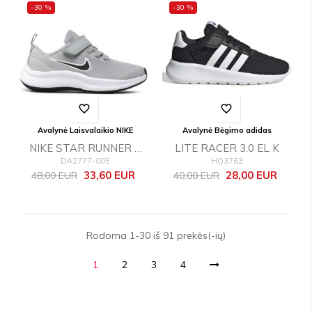
-30 %
-30 %
favorite_border
favorite_border
Avalynė Laisvalaikio NIKE
Avalynė Bėgimo adidas
NIKE STAR RUNNER 3
LITE RACER 3.0 EL K
DA2777-005
HQ3763
(PSV)
Bazinė
Kaina
Bazinė
Kaina
33,60 EUR
28,00 EUR
48,00 EUR
40,00 EUR
kaina
kaina
Rodoma 1-30 iš 91 prekės(-ių)
1
2
3
4