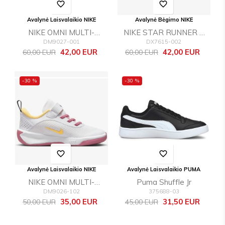
favorite_border
favorite_border
Avalynė Laisvalaikio NIKE
Avalynė Bėgimo NIKE
NIKE OMNI MULTI-
NIKE STAR RUNNER 4
DM9027-001
DX7615-002
COURT (GS)
NN (GS)
Bazinė
Kaina
Bazinė
Kaina
42,00 EUR
42,00 EUR
60,00 EUR
60,00 EUR
kaina
kaina
-30 %
-30 %
favorite_border
favorite_border
Avalynė Laisvalaikio NIKE
Avalynė Laisvalaikio PUMA
NIKE OMNI MULTI-
Puma Shuffle Jr
DM9026-102
375688-03
COURT (PS)
Bazinė
Kaina
Bazinė
Kaina
35,00 EUR
31,50 EUR
50,00 EUR
45,00 EUR
kaina
kaina