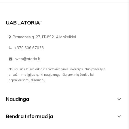
UAB „ATORIA“
Pramonės g. 27, LT-89214 Mažeikiai
+370 606 67033
web@atoria.lt
Naujausios laisvalaikio ir sporto avalynės kolekcijos. Nuo pasaulyje
pripažinimą įgijusių, iki naujų augančių prekinių ženklų bei
nepriklausomų dizainerių.
Naudinga

Bendra Informacija
