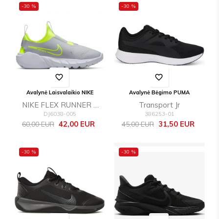
-30 %
-30 %
favorite_border
favorite_border
Avalynė Laisvalaikio NIKE
Avalynė Bėgimo PUMA
NIKE FLEX RUNNER 2
Transport Jr
DJ6038-005
386253-01
(GS)
Bazinė
Kaina
Bazinė
Kaina
42,00 EUR
31,50 EUR
60,00 EUR
45,00 EUR
kaina
kaina
-30 %
-30 %