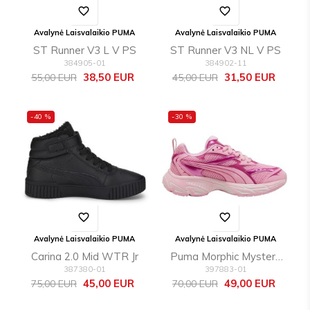
favorite_border
favorite_border
Avalynė Laisvalaikio PUMA
Avalynė Laisvalaikio PUMA
ST Runner V3 L V PS
ST Runner V3 NL V PS
384905-01
384902-11
Bazinė
Kaina
Bazinė
Kaina
38,50 EUR
31,50 EUR
55,00 EUR
45,00 EUR
kaina
kaina
-40 %
-30 %
favorite_border
favorite_border
Avalynė Laisvalaikio PUMA
Avalynė Laisvalaikio PUMA
Carina 2.0 Mid WTR Jr
Puma Morphic Mystery
387380-01
397883-01
Garden Jr
Bazinė
Kaina
Bazinė
Kaina
45,00 EUR
49,00 EUR
75,00 EUR
70,00 EUR
kaina
kaina