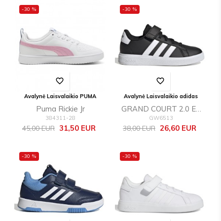
-30 %
-30 %
favorite_border
favorite_border
Avalynė Laisvalaikio PUMA
Avalynė Laisvalaikio adidas
Puma Rickie Jr
GRAND COURT 2.0 EL
384311-28
GW6513
K
Bazinė
Kaina
Bazinė
Kaina
31,50 EUR
26,60 EUR
45,00 EUR
38,00 EUR
kaina
kaina
-30 %
-30 %