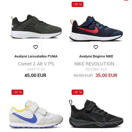
-30 %
favorite_border
favorite_border
Avalynė Laisvalaikio PUMA
Avalynė Bėgimo NIKE
Comet 2 Alt V PS
NIKE REVOLUTION 6
194777-01
DD1095-412
NN (PSV)
Kaina
Bazinė
Kaina
45,00 EUR
35,00 EUR
50,00 EUR
kaina
-30 %
-30 %